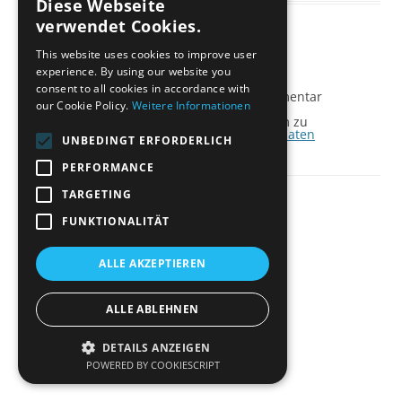
Diese Webseite
verwendet Cookies.
This website uses cookies to improve user
experience. By using our website you
Schreibe einen Kommentar
consent to all cookies in accordance with
Du musst
angemeldet
sein, um einen Kommentar
our Cookie Policy.
Weitere Informationen
abzugeben.
Diese Website verwendet Akismet, um Spam zu
reduzieren.
Erfahre, wie deine Kommentardaten
UNBEDINGT ERFORDERLICH
verarbeitet werden.
PERFORMANCE
TARGETING
Datenschutz
Stolz präsentiert von WordPress
FUNKTIONALITÄT
ALLE AKZEPTIEREN
ALLE ABLEHNEN
DETAILS ANZEIGEN
POWERED BY COOKIESCRIPT