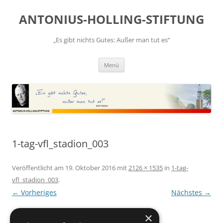
Zum
Inhalt
ANTONIUS-HOLLING-STIFTUNG
springen
„Es gibt nichts Gutes: Außer man tut es“
Menü
1-tag-vfl_stadion_003
Veröffentlicht am
19. Oktober 2016
mit
2126 × 1535
in
1-tag-
vfl_stadion_003
.
← Vorheriges
Nächstes →
×