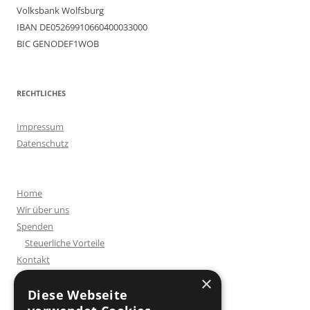
Volksbank Wolfsburg
IBAN DE05269910660400033000
BIC GENODEF1WOB
RECHTLICHES
Impressum
Datenschutz
Home
Wir über uns
Spenden
Steuerliche Vorteile
Kontakt
×
Diese Webseite
SPENDENKONTO