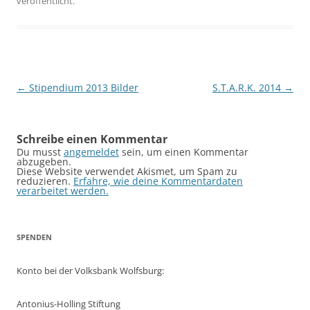
veröffentlicht.
Beitragsnavigation
←
Stipendium 2013 Bilder
S.T.A.R.K. 2014
→
Schreibe einen Kommentar
Du musst
angemeldet
sein, um einen Kommentar
abzugeben.
Diese Website verwendet Akismet, um Spam zu
reduzieren.
Erfahre, wie deine Kommentardaten
verarbeitet werden.
SPENDEN
Konto bei der Volksbank Wolfsburg:
Antonius-Holling Stiftung