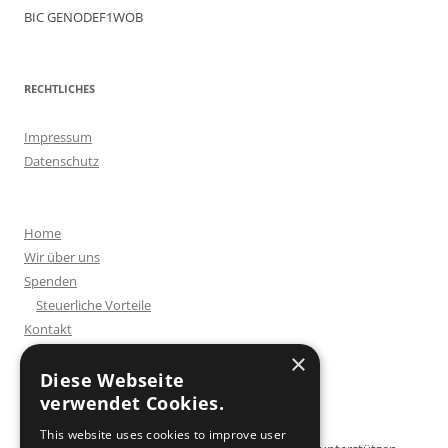
BIC GENODEF1WOB
RECHTLICHES
Impressum
Datenschutz
Home
Wir über uns
Spenden
Steuerliche Vorteile
Kontakt
×
Diese Webseite
verwendet Cookies.
SPENDENKONTO
This website uses cookies to improve user